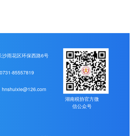
长沙雨花区环保西路6号
0731-85557819
hnshuixie@126.com
湖南税协官方微
信公众号