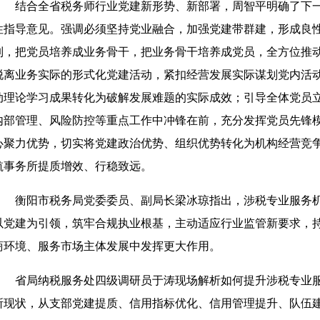
结合全省税务师行业党建新形势、新部署，周智平明确了下
性指导意见。强调必须坚持党业融合，加强党建带群建，形成良
制，把党员培养成业务骨干，把业务骨干培养成党员，全方位推
脱离业务实际的形式化党建活动，紧扣经营发展实际谋划党内活
动理论学习成果转化为破解发展难题的实际成效；引导全体党员
内部管理、风险防控等重点工作中冲锋在前，充分发挥党员先锋
心聚力优势，切实将党建政治优势、组织优势转化为机构经营竞
航事务所提质增效、行稳致远。
衡阳市税务局党委委员、副局长梁冰琼指出，涉税专业服务
以党建为引领，筑牢合规执业根基，主动适应行业监管新要求，
商环境、服务市场主体发展中发挥更大作用。
省局纳税服务处四级调研员于涛现场解析如何提升涉税专业
所现状，从支部党建提质、信用指标优化、信用管理提升、队伍