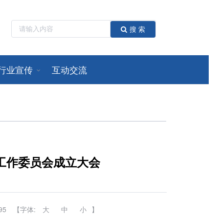
搜 索
行业宣传
互动交流
工作委员会成立大会
95
【字体:
大
中
小
】